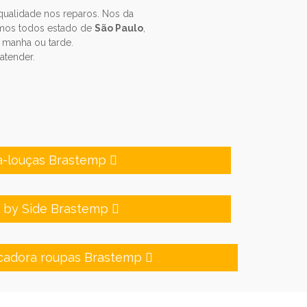
ualidade nos reparos. Nos da
emos todos estado de
São Paulo
,
 manha ou tarde.
atender.
a-louças Brastemp
e by Side Brastemp
cadora roupas Brastemp