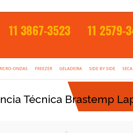
11 3867-3523
11 2579-
MICRO-ONDAS
FREEZER
GELADEIRA
SIDE BY SIDE
SEC
ência Técnica Brastemp La