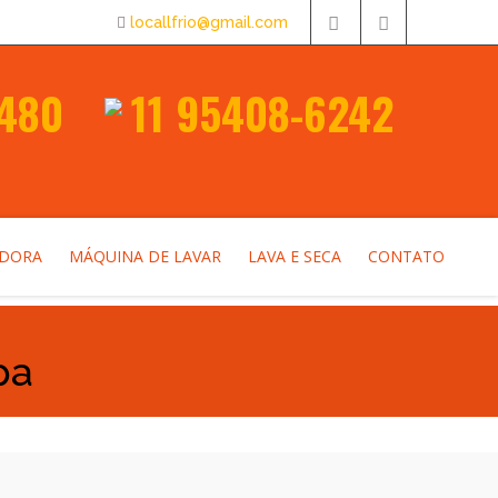
locallfrio@gmail.com
3480
11 95408-6242
ADORA
MÁQUINA DE LAVAR
LAVA E SECA
CONTATO
pa