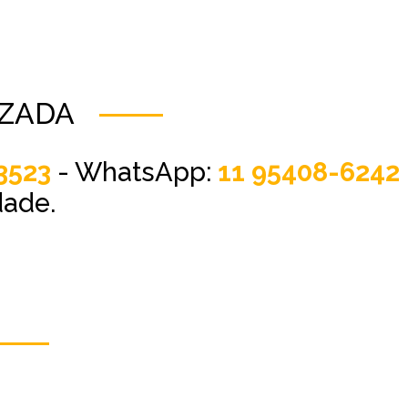
IZADA
3523
- WhatsApp:
11 95408-6242
dade.