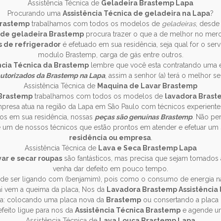
Assistência Técnica de
Geladeira Brastemp Lapa
Procurando uma
Assistência Técnica de geladeira na Lapa
?
Brastemp
trabalhamos com todos os modelos de
geladeiras
, desde
a de geladeira Brastemp
procura trazer o que a de melhor no mer
s de refrigerador
é efetuado em sua residência, seja qual for o serv
modulo Brastemp, carga de gás entre outros.
ncia Técnica da Brastemp
lembre que você esta contratando uma e
utorizados da Brastemp na Lapa
, assim a senhor (a) terá o melhor s
Assistência Técnica de
Maquina de Lavar Brastemp
 Brastemp
trabalhamos com todos os modelos de
lavadora Bras
mpresa atua na região da Lapa em São Paulo com técnicos experient
os em sua residência, nossas
peças são genuínas Brastemp
. Não pe
de um de nossos técnicos que estão prontos em atender e efetuar um
residência ou empresa
.
Assistência Técnica de
Lava e Seca Brastemp Lapa
ar e secar roupas
são fantásticos, mas precisa que sejam tomados 
venha dar defeito em pouco tempo.
de ser ligando com (benjamim), pois como o consumo de energia 
ai vem a queima da placa, Nos da
Lavadora Brastemp Assistência 
ca: colocando uma placa nova da
Brastemp
ou consertando a placa
efeito ligue para nos da
Assistência Técnica Brastemp
e agende uma
Assistência Técnica de
Lava Louça Brastemp Lapa