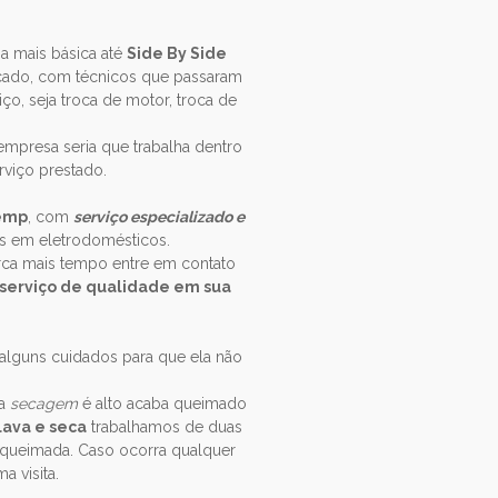
 a mais básica até
Side By Side
cado, com técnicos que passaram
iço, seja troca de motor, troca de
mpresa seria que trabalha dentro
erviço prestado.
temp
, com
serviço especializado e
es em eletrodomésticos.
rca mais tempo entre em contato
serviço de qualidade em sua
alguns cuidados para que ela não
na
secagem
é alto acaba queimado
lava e seca
trabalhamos de duas
 queimada. Caso ocorra qualquer
 visita.