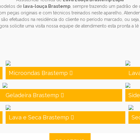
modelos de
lava-louça Brastemp
, sempre trazendo um padrão de q
om peças originais e com técnicos treinados neste aparelho, Atend
 são efetuados na residência do cliente no período marcado, ou seja,
gora solicite uma visita nossa equipe de atendimento esta pronta a lê 
Microondas Brastemp
Lav
Geladeira Brastemp
Sid
Lava e Seca Brastemp
Se