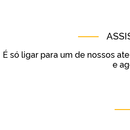
ASSI
É só ligar para um de nossos at
e ag