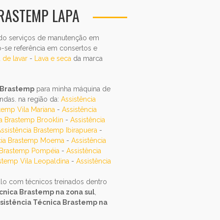
RASTEMP LAPA
ando serviços de manutenção em
o-se referência em consertos e
 de lavar
-
Lava e seca
da marca
Brastemp
para minha máquina de
ondas. na região da:
Assistência
temp Vila Mariana
-
Assistência
ia Brastemp Brooklin
-
Assistência
ssistência Brastemp Ibirapuera
-
cia Brastemp Moema
-
Assistência
a Brastemp Pompéia
-
Assistência
stemp Vila Leopaldina
-
Assistência
lo com técnicos treinados dentro
cnica Brastemp na zona sul
,
sistência Técnica Brastemp na