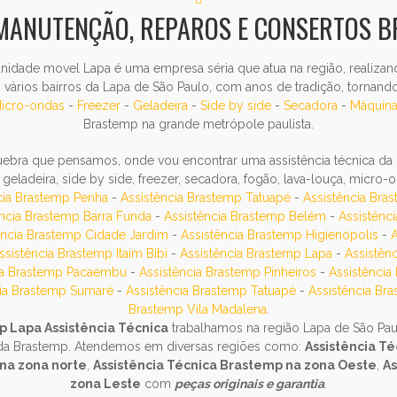
 MANUTENÇÃO, REPAROS E CONSERTOS B
unidade movel Lapa é uma empresa séria que atua na região, realiz
vários bairros da Lapa de São Paulo, com anos de tradição, tornand
icro-ondas
-
Freezer
-
Geladeira
-
Side by side
-
Secadora
-
Máquina
Brastemp na grande metrópole paulista.
uebra que pensamos, onde vou encontrar uma assistência técnica da
r, geladeira, side by side, freezer, secadora, fogão, lava-louça, micro-
cia Brastemp Penha
-
Assistência Brastemp Tatuapé
-
Assistência Bras
ência Brastemp Barra Funda
-
Assistência Brastemp Belém
-
Assistênc
ência Brastemp Cidade Jardim
-
Assistência Brastemp Higienópolis
-
A
ssistência Brastemp Itaim Bibi
-
Assistência Brastemp Lapa
-
Assistên
ia Brastemp Pacaembu
-
Assistência Brastemp Pinheiros
-
Assistênci
cia Brastemp Sumaré
-
Assistência Brastemp Tatuapé
-
Assistência Bra
Brastemp Vila Madalena
.
 Lapa Assistência Técnica
trabalhamos na região Lapa de São Pau
da Brastemp. Atendemos em diversas regiões como:
Assistência Té
na zona norte
,
Assistência Técnica Brastemp na zona Oeste
,
As
zona Leste
com
peças originais e garantia
.