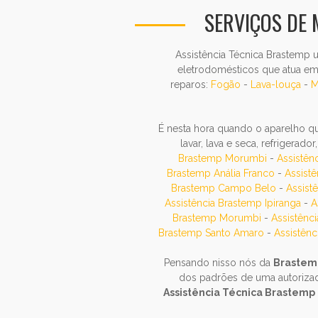
SERVIÇOS DE
Assistência Técnica Brastemp 
eletrodomésticos que atua em 
reparos:
Fogão
-
Lava-louça
-
M
É nesta hora quando o aparelho q
lavar, lava e seca, refrigerado
Brastemp Morumbi
-
Assistên
Brastemp Anália Franco
-
Assist
Brastemp Campo Belo
-
Assist
Assistência Brastemp Ipiranga
-
A
Brastemp Morumbi
-
Assistênc
Brastemp Santo Amaro
-
Assistên
Pensando nisso nós da
Brastemp
dos padrões de uma autoriza
Assistência Técnica Brastemp 