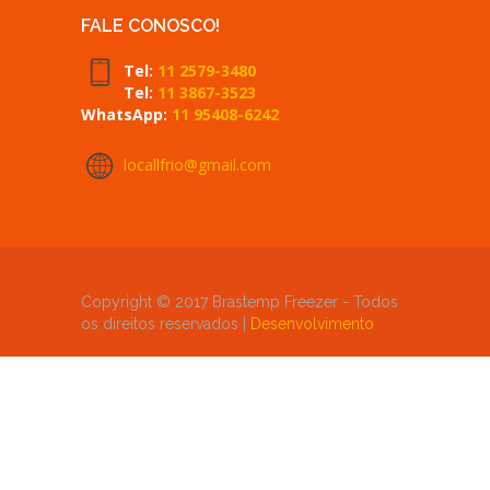
FALE CONOSCO!
Tel:
11 2579-3480
Tel:
11 3867-3523
WhatsApp:
11 95408-6242
locallfrio@gmail.com
Copyright © 2017 Brastemp Freezer - Todos
os direitos reservados |
Desenvolvimento