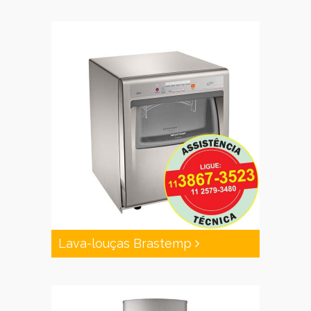
Lava-louças Brastemp