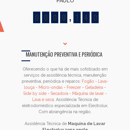
PAULO
,
0
0
0
0
1
4
0
MANUTENÇÃO PREVENTIVA E PERIÓDICA
Oferecendo o que há de mais sofisticado em
serviços de assistência técnica, manutenção
preventiva, periódica e reparos:
Fogão
-
Lava-
louça
-
Micro-ondas
-
Freezer
-
Geladeira
-
Side by side
-
Secadora
-
Máquina de lavar
-
Lava e seca
. Assistência Técnica de
eletrodoméstico especializada em Electrolux.
Com abrangência na região.
Assistência Técnica de
Maquina de Lavar
Electrolux zona oeste