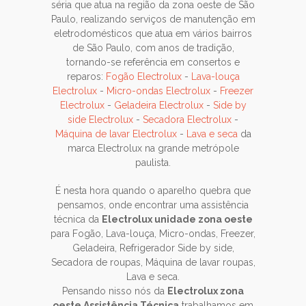
séria que atua na região da zona oeste de São
Paulo, realizando serviços de manutenção em
eletrodomésticos que atua em vários bairros
de São Paulo, com anos de tradição,
tornando-se referência em consertos e
reparos:
Fogão Electrolux
-
Lava-louça
Electrolux
-
Micro-ondas Electrolux
-
Freezer
Electrolux
-
Geladeira Electrolux
-
Side by
side Electrolux
-
Secadora Electrolux
-
Máquina de lavar Electrolux
-
Lava e seca
da
marca Electrolux na grande metrópole
paulista.
É nesta hora quando o aparelho quebra que
pensamos, onde encontrar uma assistência
técnica da
Electrolux unidade zona oeste
para Fogão, Lava-louça, Micro-ondas, Freezer,
Geladeira, Refrigerador Side by side,
Secadora de roupas, Máquina de lavar roupas,
Lava e seca.
Pensando nisso nós da
Electrolux zona
oeste Assistência Técnica
trabalhamos em